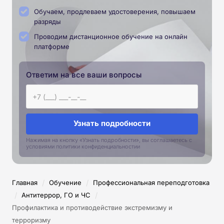
Обучаем, продлеваем удостоверения, повышаем
разряды
Проводим дистанционное обучение на онлайн
платформе
Ответим на все ваши вопросы
Узнать подробности
Нажимая на кнопку «Узнать подробности», вы соглашаетесь с
условиями политики конфиденциальностии
/
/
Главная
Обучение
Профессиональная переподготовка
/
/
Антитеррор, ГО и ЧС
Профилактика и противодействие экстремизму и
терроризму