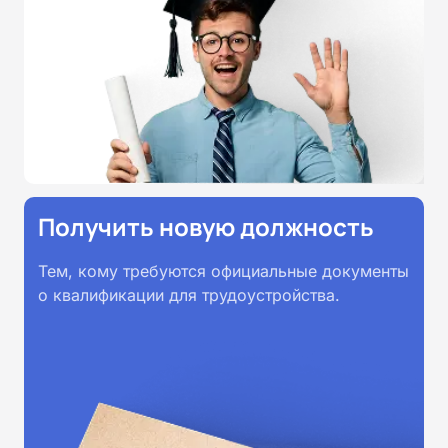
Удостоверения и дипломы о
прохождении обучения
принимаются работодателями по
всей России.
Получить новую должность
Тем, кому требуются официальные документы
о квалификации для трудоустройства.