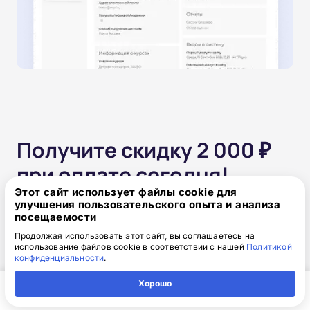
Получите скидку 2 000 ₽
при оплате сегодня!
Этот сайт использует файлы cookie для
улучшения пользовательского опыта и анализа
Одним платежом
посещаемости
Продолжая использовать этот сайт, вы соглашаетесь на
использование файлов cookie в соответствии с нашей
Политикой
от 15 850 ₽
17 850 ₽
скидка: 2 000 ₽
конфиденциальности
.
Хорошо
Частями без переплат
Главная
Регион
Поиск
Контакты
Компания