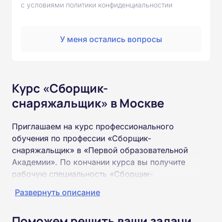
с условиями политики конфиденциальностии
У меня остались вопросы
Курс «Сборщик-
снаряжальщик» в Москве
Приглашаем на курс профессионального
обучения по профессии «Сборщик-
снаряжальщик» в «Первой образовательной
Академии». По кончании курса вы получите
рабочую специальность «Сборщик-
снаряжальщик» соответствующего разряда.
Развернуть описание
Пройти обучение и получить удостоверение
Поможем решить ваши задачи
можно на базе неполного и полного среднего