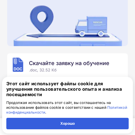
Скачайте заявку на обучение
.doc, 32.52 Кб
Скачайте шаблон, заполните и отправьте по
Этот сайт использует файлы cookie для
электронной почте
info@1-academy.ru
.
улучшения пользовательского опыта и анализа
посещаемости
Обязательно укажите контактный номер телефон.
Наш специалист свяжется с вами и утонит все
Продолжая использовать этот сайт, вы соглашаетесь на
использование файлов cookie в соответствии с нашей
Политикой
детали.
конфиденциальности
.
Хорошо
Главная
Регион
Поиск
Контакты
Компания