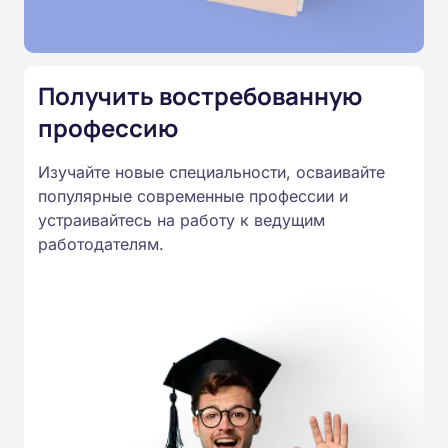
Подготовка ведется по всем
специальностям, утвержденным
Приказом Минпросвещения
Получить востребованную
России от 14.07.2023 N 534 в
профессию
соответствии с Федеральными
государственными
Изучайте новые специальности, осваивайте
образовательными стандартами
популярные современные профессии и
профессионального образования.
устраивайтесь на работу к ведущим
Удостоверения и дипломы о
работодателям.
прохождении обучения
принимаются работодателями по
всей России.