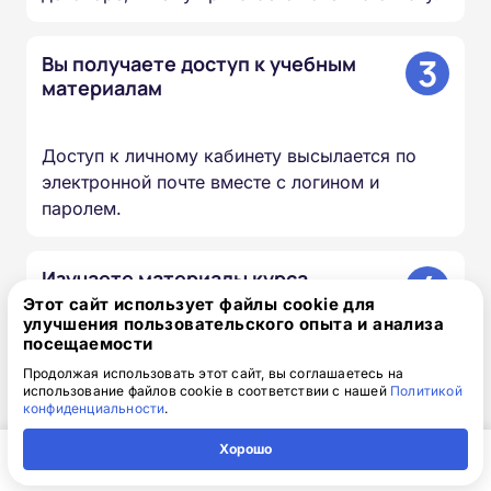
3
Вы получаете доступ к учебным
материалам
Доступ к личному кабинету высылается по
электронной почте вместе с логином и
паролем.
4
Изучаете материалы курса
Этот сайт использует файлы cookie для
улучшения пользовательского опыта и анализа
посещаемости
Проходите лекции, изучаете документы и
презентации, сдаёте итоговый тест — в
Продолжая использовать этот сайт, вы соглашаетесь на
использование файлов cookie в соответствии с нашей
Политикой
удобное для вас время и темпе.
конфиденциальности
.
Хорошо
5
Мы вносим сведения в ФИС
Главная
Регион
Поиск
Контакты
Компания