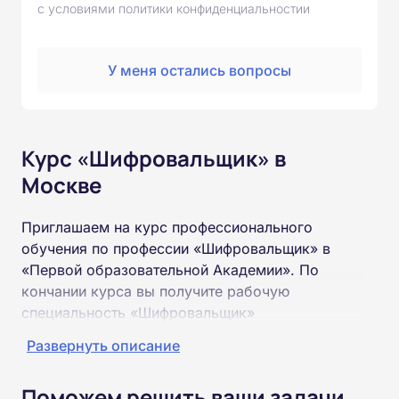
с условиями политики конфиденциальностии
У меня остались вопросы
Курс «Шифровальщик» в
Москве
Приглашаем на курс профессионального
обучения по профессии «Шифровальщик» в
«Первой образовательной Академии». По
кончании курса вы получите рабочую
специальность «Шифровальщик»
соответствующего разряда.
Развернуть описание
Пройти обучение и получить удостоверение
Поможем решить ваши задачи
можно на базе неполного и полного среднего