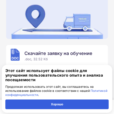
Скачайте заявку на обучение
.doc, 32.52 Кб
Скачайте шаблон, заполните и отправьте по
Этот сайт использует файлы cookie для
электронной почте
info@1-academy.ru
.
улучшения пользовательского опыта и анализа
посещаемости
Обязательно укажите контактный номер телефон.
Наш специалист свяжется с вами и утонит все
Продолжая использовать этот сайт, вы соглашаетесь на
использование файлов cookie в соответствии с нашей
Политикой
детали.
конфиденциальности
.
Хорошо
Главная
Регион
Поиск
Контакты
Компания