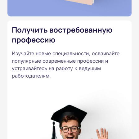
Подготовка ведется по всем
специальностям, утвержденным
Приказом Минпросвещения
Получить востребованную
России от 14.07.2023 N 534 в
профессию
соответствии с Федеральными
государственными
Изучайте новые специальности, осваивайте
образовательными стандартами
популярные современные профессии и
профессионального образования.
устраивайтесь на работу к ведущим
Удостоверения и дипломы о
работодателям.
прохождении обучения
принимаются работодателями по
всей России.