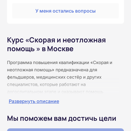
У меня остались вопросы
Курс «Скорая и неотложная
помощь » в Москве
Программа повышения квалификации «Скорая и
неотложная помощь» предназначена для
фельдшеров, медицинских сестёр и других
специалистов, которые работают на
догоспитальном этапе и оказывают помощь
пациентам в критических ситуациях. Курс
Развернуть описание
помогает обновить и систематизировать знания о
современных стандартах оказания первой помощи,
Мы поможем вам достичь цели
алгоритмах диагностики и стабилизации состояния
пациентов, применении оборудования и