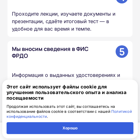
Проходите лекции, изучаете документы и
презентации, сдаёте итоговый тест — в
удобное для вас время и темпе.
5
Мы вносим сведения в ФИС
ФРДО
Информация о выданных удостоверениях и
дипломах передаётся в федеральный реестр в
Этот сайт использует файлы cookie для
течение 20–60 дней.
улучшения пользовательского опыта и анализа
посещаемости
Продолжая использовать этот сайт, вы соглашаетесь на
6
Вы получаете оригиналы
использование файлов cookie в соответствии с нашей
Политикой
документов
конфиденциальности
.
Хорошо
Скан-копии направляем на почту в день
Главная
Регион
Поиск
Контакты
Компания