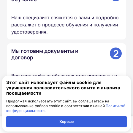
Наш специалист свяжется с вами и подробно
расскажет о процессе обучения и получении
удостоверения.
2
Мы готовим документы и
договор
Все гарантийные обязательства прописаны в
Этот сайт использует файлы cookie для
договоре, к нему прилагается счёт на оплату.
улучшения пользовательского опыта и анализа
посещаемости
3
Вы получаете доступ к учебным
Продолжая использовать этот сайт, вы соглашаетесь на
использование файлов cookie в соответствии с нашей
Политикой
материалам
конфиденциальности
.
Хорошо
Доступ к личному кабинету высылается по
Главная
Регион
Поиск
Контакты
Компания