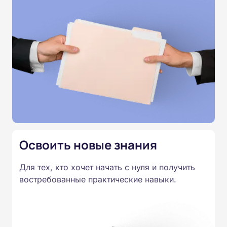
методами оценки степени дыхательной
недостаточности, алгоритмами оказания помощи,
включающими кислородную терапию, ингаляции
бронхолитиками, вентиляционную поддержку и
устранение обструкции дыхательных путей.
Материал представлен в виде текстовых лекций,
схем, таблиц и контрольных заданий. По
завершении курса вы получите удостоверение
установленного образца.
Освоить новые знания
Для тех, кто хочет начать с нуля и получить
востребованные практические навыки.