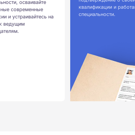
ьности, осваивайте
квалификации и работа
ионального образования.
рные современные
специальности.
и обучения принимаются
ии и устраивайтесь на
к ведущим
ателям.