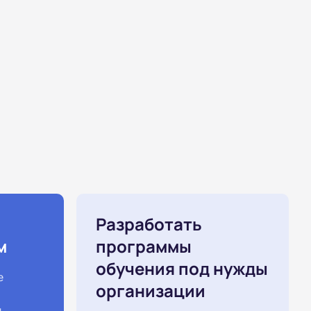
Разработать
м
программы
обучения под нужды
е
организации
й