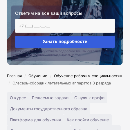
Ответим на все ваши вопросы
Узнать подробности
Нажимая на кнопку «Узнать подробности», вы соглашаетесь с
условиями политики конфиденциальностии
/
/
Главная
Обучение
Обучение рабочим специальностям
/
Слесарь-сборщик летательных аппаратов 3 разряда
О курсе
Решаемые задачи
С нуля к профи
Документы государственного образца
Платформа для обучения
Как пройти обучение