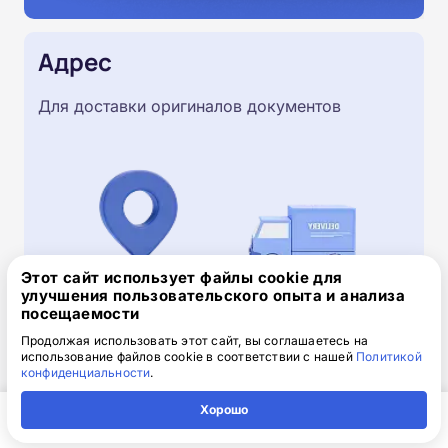
Адрес
Для доставки оригиналов документов
Этот сайт использует файлы cookie для
улучшения пользовательского опыта и анализа
посещаемости
Продолжая использовать этот сайт, вы соглашаетесь на
использование файлов cookie в соответствии с нашей
Политикой
Скачайте заявку на обучение
конфиденциальности
.
.doc, 32.52 Кб
Хорошо
Скачайте шаблон, заполните и отправьте по
Главная
Регион
Поиск
Контакты
Компания
электронной почте
info@1-academy.ru
.