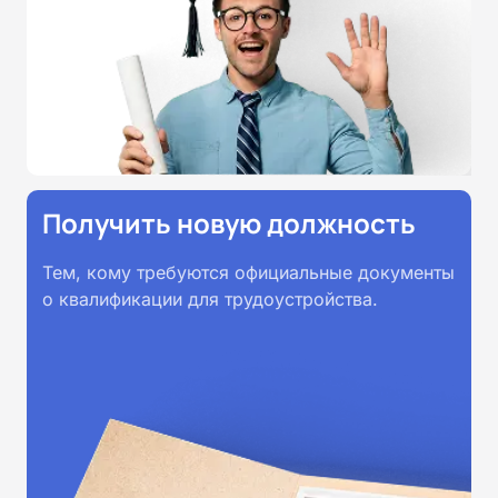
Удостоверения и дипломы о
прохождении обучения
принимаются работодателями по
всей России.
Получить новую должность
Тем, кому требуются официальные документы
о квалификации для трудоустройства.