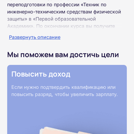
переподготовки по профессии «Техник по
инженерно-техническим средствам физической
защиты» в «Первой образовательной
Академии». По окончании курса вы получите
специальность «Техник по инженерно-
Развернуть описание
техническим средствам физической защиты»
соответствующего разряда.
Мы поможем вам достичь цели
Пройти обучение и получить диплом можно на
базе высшего или среднего профессионального
Повысить доход
образования (ВУЗ, колледж, техникум).
Если нужно подтвердить квалификацию или
Обучение проводится дистанционно на
повысить разряд, чтобы увеличить зарплату.
собственной интернет-платформе Академии.
Пройти курсы можно из любой точки России.
Документы об окончании курса и «корочки» о
полученной профессии высылаются в ваш
адрес Почтой России. При необходимости