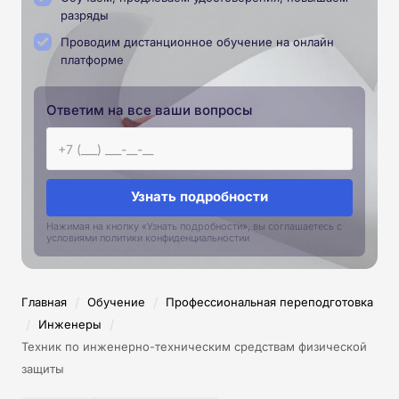
разряды
Проводим дистанционное обучение на онлайн
платформе
Ответим на все ваши вопросы
Узнать подробности
Нажимая на кнопку «Узнать подробности», вы соглашаетесь с
условиями политики конфиденциальностии
/
/
Главная
Обучение
Профессиональная переподготовка
/
/
Инженеры
Техник по инженерно-техническим средствам физической
защиты