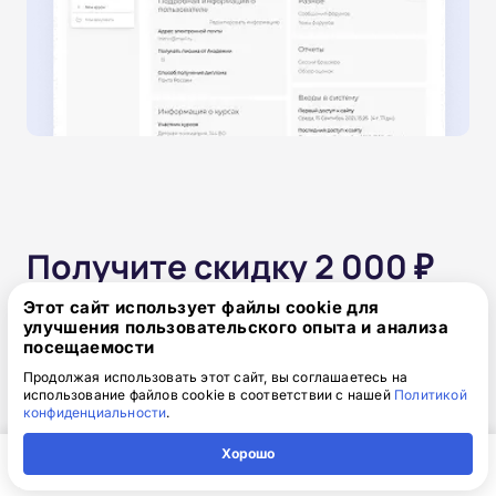
Получите скидку 2 000 ₽
при оплате сегодня!
Этот сайт использует файлы cookie для
улучшения пользовательского опыта и анализа
посещаемости
Одним платежом
Продолжая использовать этот сайт, вы соглашаетесь на
использование файлов cookie в соответствии с нашей
Политикой
конфиденциальности
.
от 15 850 ₽
17 850 ₽
скидка: 2 000 ₽
Хорошо
Главная
Регион
Поиск
Контакты
Компания