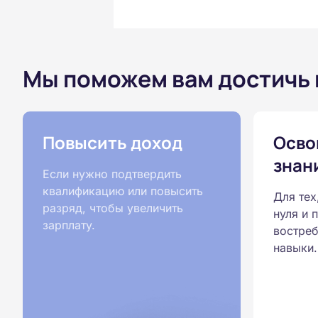
Мы поможем вам достичь
Повысить доход
Осво
знан
Если нужно подтвердить
квалификацию или повысить
Для тех
разряд, чтобы увеличить
нуля и 
зарплату.
востреб
навыки.