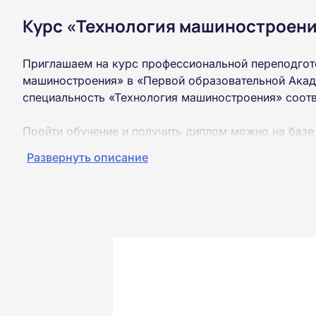
Курс «Технология машиностроени
Приглашаем на курс профессиональной переподгот
машиностроения» в «Первой образовательной Акад
специальность «Технология машиностроения» соот
Пройти обучение и получить диплом можно на базе
образования (ВУЗ, колледж, техникум).
Развернуть описание
Обучение проводится дистанционно на собственной
можно из любой точки России.
Документы об окончании курса и «корочки» о пол
Почтой России. При необходимости скан-копия выс
окончания курса обучения.