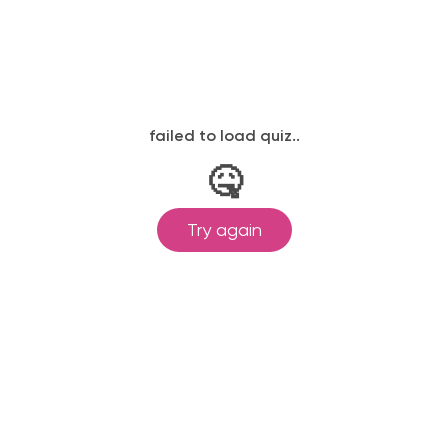
законодательству, подтверждены
одготовка ведется по всем
ом Минпросвещения России от
ральными государственными
ионального образования.
и обучения принимаются