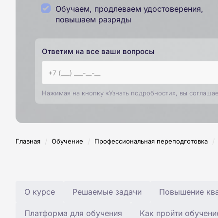
Обучаем, продлеваем удостоверения,
повышаем разряды
Ответим на все ваши вопросы
Нажимая на кнопку «Узнать подробности», вы соглаша
/
/
/
Главная
Обучение
Профессиональная переподготовка
О курсе
Решаемые задачи
Повышение ква
Платформа для обучения
Как пройти обучени