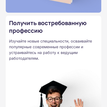
Подготовка ведется по всем
специальностям, утвержденным
Приказом Минпросвещения
Получить востребованную
России от 14.07.2023 N 534 в
профессию
соответствии с Федеральными
государственными
Изучайте новые специальности, осваивайте
образовательными стандартами
популярные современные профессии и
профессионального образования.
устраивайтесь на работу к ведущим
Удостоверения и дипломы о
работодателям.
прохождении обучения
принимаются работодателями по
всей России.