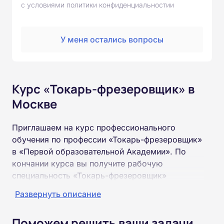
с условиями политики конфиденциальностии
У меня остались вопросы
Курс «Токарь-фрезеровщик» в
Москве
Приглашаем на курс профессионального
обучения по профессии «Токарь-фрезеровщик»
в «Первой образовательной Академии». По
кончании курса вы получите рабочую
специальность «Токарь-фрезеровщик»
соответствующего разряда.
Развернуть описание
Пройти обучение и получить удостоверение
Поможем решить ваши задачи
можно на базе неполного и полного среднего