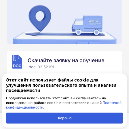
Скачайте заявку на обучение
.doc, 32.52 Кб
Скачайте шаблон, заполните и отправьте по
Этот сайт использует файлы cookie для
электронной почте
info@1-academy.ru
.
улучшения пользовательского опыта и анализа
посещаемости
Обязательно укажите контактный номер телефон.
Наш специалист свяжется с вами и утонит все
Продолжая использовать этот сайт, вы соглашаетесь на
использование файлов cookie в соответствии с нашей
Политикой
детали.
конфиденциальности
.
Хорошо
Главная
Регион
Поиск
Контакты
Компания