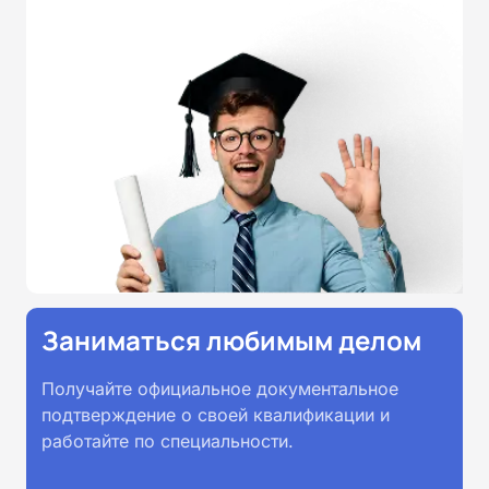
прохождении обучения
принимаются работодателями по
всей России.
Заниматься любимым делом
Получайте официальное документальное
подтверждение о своей квалификации и
работайте по специальности.