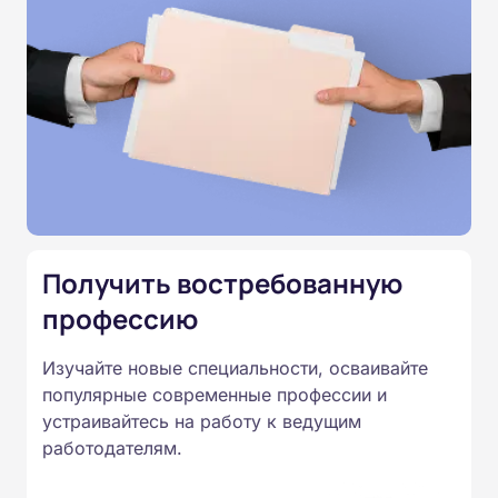
день окончания курса обучения.
Программы наших курсов
соответствуют законодательству,
подтверждены лицензией
Министерства образования.
Подготовка ведется по всем
специальностям, утвержденным
Получить востребованную
Приказом Минпросвещения
профессию
России от 14.07.2023 N 534 в
соответствии с Федеральными
Изучайте новые специальности, осваивайте
популярные современные профессии и
государственными
устраивайтесь на работу к ведущим
образовательными стандартами
работодателям.
профессионального образования.
Удостоверения и дипломы о