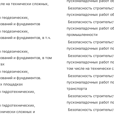
пусконаладочных работ о
ле на технически сложных,
Безопасность строительс
пусконаладочных работ о
 геодезических,
Безопасность строительс
нований и фундаментов
пусконаладочных работ о
 геодезических,
промышленности
ований и фундаментов, в т.ч.
Безопасность строительс
пусконаладочных работ п
 геодезических,
Безопасность строительс
нований и фундаментов, в том
пусконаладочных работ по
тах
том числе на технически 
 геодезических,
Безопасность строительс
нований и фундаментов.
пусконаладочных работ п
ых площадках
транспорта
я гидротехнических,
Безопасность строительс
пусконаладочных работ п
я гидротехнических,
Безопасность строительс
ехнически сложных и