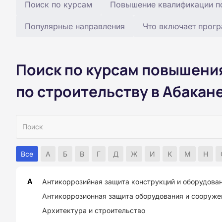
Поиск по курсам
Повышение квалификации по
Популярные направления
Что включает прог
Поиск по курсам повышени
по строительству в Абакан
Все
А
Б
В
Г
Д
Ж
И
К
М
Н
А
Антикоррозийная защита конструкций и оборудова
Антикоррозионная защита оборудования и сооруже
Архитектура и строительство