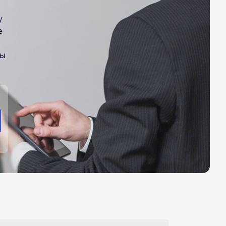
у
е
ры