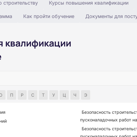
 строительству
Курсы повышения квалификации
рамма
Как пройти обучение
Документы для пост
я квалификации
е
О
П
Р
С
Т
У
Ц
Ч
Э
ния
Безопасность строительс
пусконаладочных работ на
ний
Безопасность строительс
пусконаладочных работ н