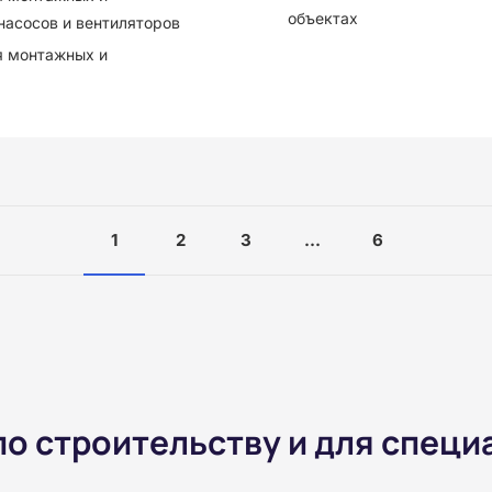
объектах
насосов и вентиляторов
я монтажных и
1
2
3
...
6
о строительству и для специ