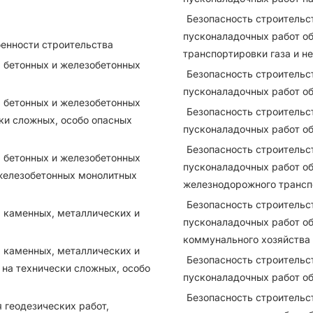
Безопасность строительс
пусконаладочных работ об
бенности строительства
транспортировки газа и н
я бетонных и железобетонных
Безопасность строительс
пусконаладочных работ о
я бетонных и железобетонных
Безопасность строительс
ски сложных, особо опасных
пусконаладочных работ об
Безопасность строительс
я бетонных и железобетонных
пусконаладочных работ о
 железобетонных монолитных
железнодорожного трансп
Безопасность строительс
я каменных, металлических и
пусконаладочных работ о
коммунального хозяйства
я каменных, металлических и
Безопасность строительс
 на технически сложных, особо
пусконаладочных работ о
Безопасность строительс
 геодезических работ,