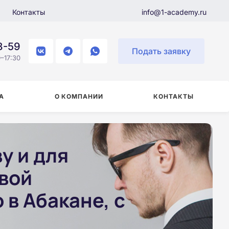
Контакты
info@1-academy.ru
8-59
Подать заявку
–17:30
А
О КОМПАНИИ
КОНТАКТЫ
у и для
вой
в Абакане, с