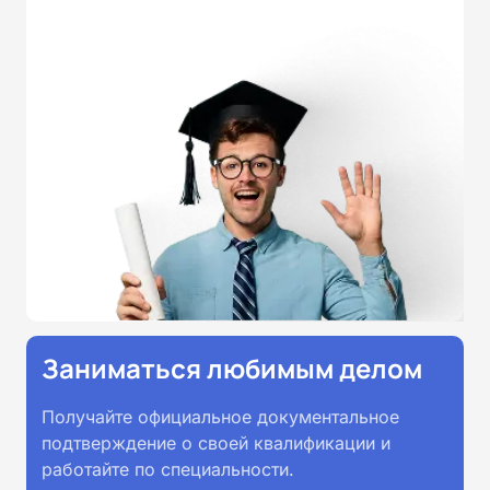
Удостоверения и дипломы о
прохождении обучения
принимаются работодателями по
всей России.
Заниматься любимым делом
Получайте официальное документальное
подтверждение о своей квалификации и
работайте по специальности.