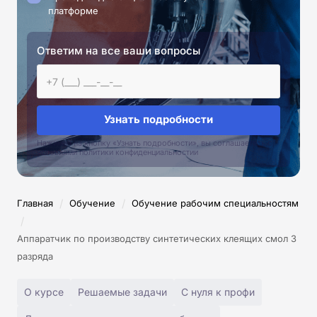
платформе
Ответим на все ваши вопросы
Узнать подробности
Нажимая на кнопку «Узнать подробности», вы соглашаетесь с
условиями политики конфиденциальностии
/
/
Главная
Обучение
Обучение рабочим специальностям
/
Аппаратчик по производству синтетических клеящих смол 3
разряда
О курсе
Решаемые задачи
С нуля к профи