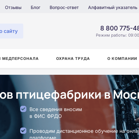
Отзывы
Блог
Вопрос-ответ
Алфавитный указатель
8 800 775-4
о сайту
Режим работы: 09:00
Я МЕДПЕРСОНАЛА
ОХРАНА ТРУДА
О КОМПАНИИ
ов птицефабрики в Мос
Все сведения вносим
в ФИС ФРДО
Проводим дистанционное обучение на онла
платформе