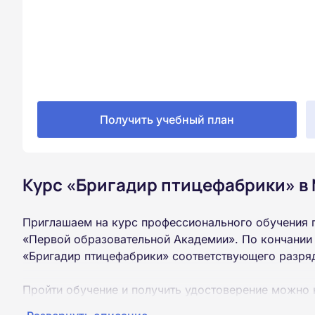
Получить учебный план
Курс «Бригадир птицефабрики» в
Приглашаем на курс профессионального обучения 
«Первой образовательной Академии». По кончании
«Бригадир птицефабрики» соответствующего разря
Пройти обучение и получить удостоверение можно 
образования (9 или 11 классов).