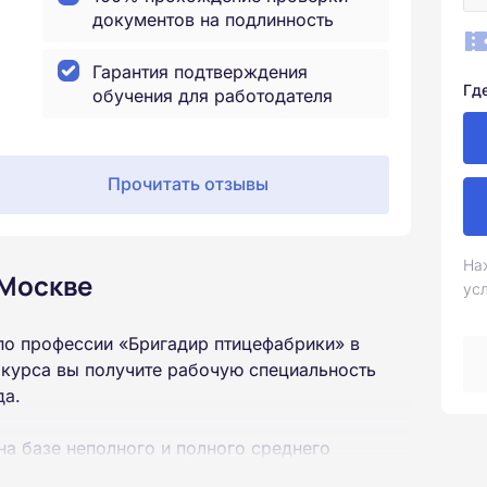
документов на подлинность
Гарантия подтверждения
Гд
обучения для работодателя
Прочитать отзывы
На
 Москве
ус
по профессии «Бригадир птицефабрики» в
 курса вы получите рабочую специальность
да.
на базе неполного и полного среднего