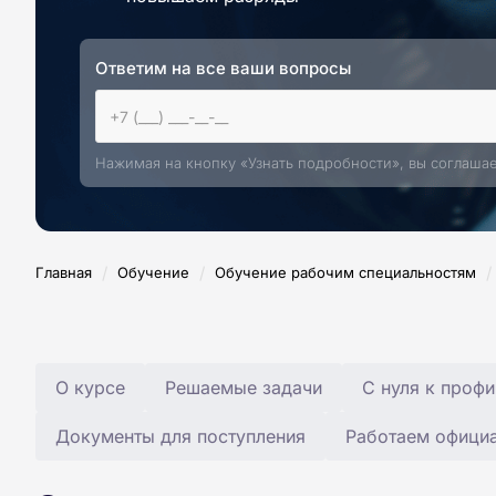
Ответим на все ваши вопросы
Нажимая на кнопку «Узнать подробности», вы соглаша
/
/
/
Главная
Обучение
Обучение рабочим специальностям
О курсе
Решаемые задачи
С нуля к профи
Документы для поступления
Работаем офици