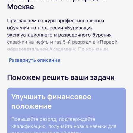
Москве
Приглашаем на курс профессионального
обучения по профессии «Бурильщик
эксплуатационного и разведочного бурения
скважин на нефть и газ 5-й разряд» в «Первой
образовательной Академии». По кончании
курса вы получите рабочую специальность
Развернуть описание
«Бурильщик эксплуатационного и разведочного
бурения скважин на нефть и газ 5-й разряд»
Поможем решить ваши задачи
соответствующего разряда.
Пройти обучение и получить удостоверение
Улучшить финансовое
можно на базе неполного и полного среднего
положение
образования (9 или 11 классов).
Повышайте разряд, подтверждайте
Обучение проводится дистанционно на
квалификацию, получайте новые навыки для
собственной интернет-платформе Академии.