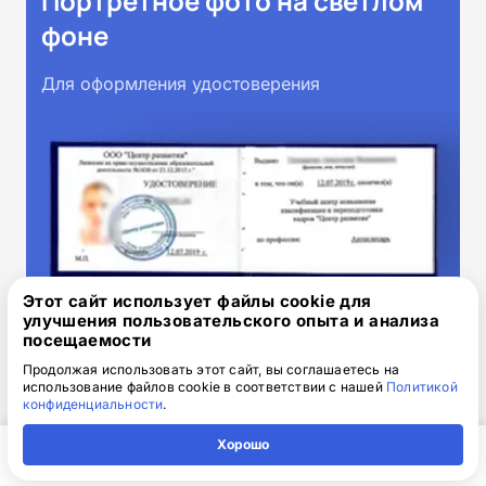
Портретное фото на светлом
фоне
Для оформления удостоверения
Этот сайт использует файлы cookie для
улучшения пользовательского опыта и анализа
Адрес
посещаемости
Продолжая использовать этот сайт, вы соглашаетесь на
использование файлов cookie в соответствии с нашей
Политикой
Для доставки оригиналов документов
конфиденциальности
.
Хорошо
Главная
Регион
Поиск
Контакты
Компания