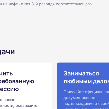
 на нефть и газ 8-й разряд» соответствующего
на базе неполного и полного среднего
 интернет-платформе Академии. Пройти курсы
дачи
ученной профессии высылаются в ваш адрес
ылается на электронную почту в день
чить
Заниматься
ребованную
любимым дело
ессию
законодательству, подтверждены
Получайте официально
одготовка ведется по всем
документальное
е новые
ом Минпросвещения России от
подтверждение о свое
ьности, осваивайте
ральными государственными