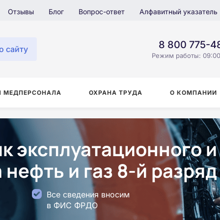
Отзывы
Блог
Вопрос-ответ
Алфавитный указатель
8 800 775-4
о сайту
Режим работы: 09:00
Я МЕДПЕРСОНАЛА
ОХРАНА ТРУДА
О КОМПАНИИ
к эксплуатационного и
 нефть и газ 8-й разряд
Все сведения вносим
в ФИС ФРДО