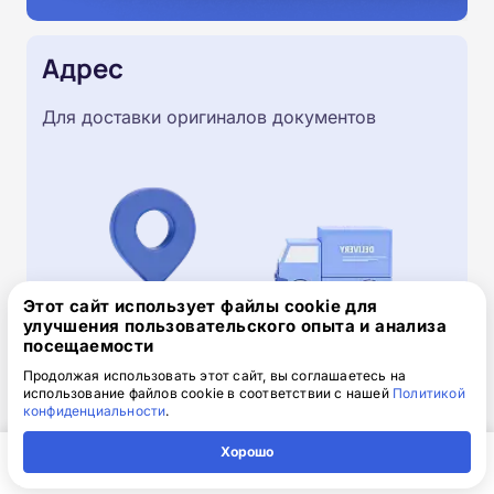
Адрес
Для доставки оригиналов документов
Этот сайт использует файлы cookie для
улучшения пользовательского опыта и анализа
посещаемости
Продолжая использовать этот сайт, вы соглашаетесь на
использование файлов cookie в соответствии с нашей
Политикой
Скачайте заявку на обучение
конфиденциальности
.
.doc, 32.52 Кб
Хорошо
Скачайте шаблон, заполните и отправьте по
Главная
Регион
Поиск
Контакты
Компания
электронной почте
info@1-academy.ru
.