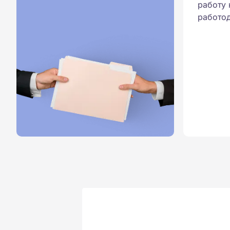
работу 
работод