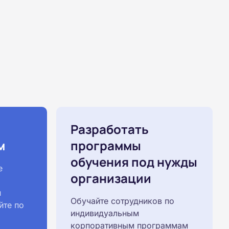
Разработать
м
программы
обучения под нужды
е
организации
й
Обучайте сотрудников по
йте по
индивидуальным
корпоративным программам