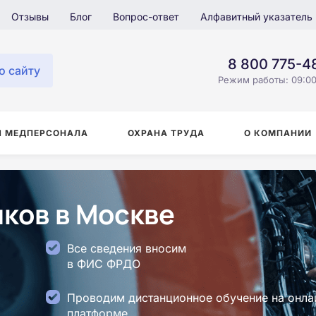
Отзывы
Блог
Вопрос-ответ
Алфавитный указатель
8 800 775-4
о сайту
Режим работы: 09:00
Я МЕДПЕРСОНАЛА
ОХРАНА ТРУДА
О КОМПАНИИ
ков в Москве
Все сведения вносим
в ФИС ФРДО
Проводим дистанционное обучение на онла
платформе