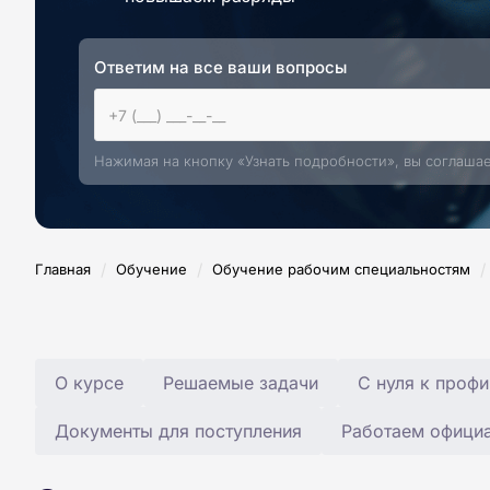
Ответим на все ваши вопросы
Нажимая на кнопку «Узнать подробности», вы соглаша
/
/
/
Главная
Обучение
Обучение рабочим специальностям
О курсе
Решаемые задачи
С нуля к профи
Документы для поступления
Работаем офици