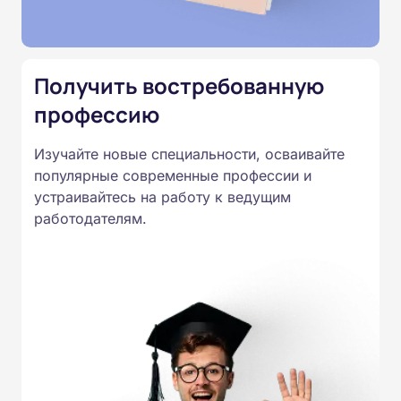
Подготовка ведется по всем
специальностям, утвержденным
Приказом Минпросвещения
Получить востребованную
России от 14.07.2023 N 534 в
профессию
соответствии с Федеральными
государственными
Изучайте новые специальности, осваивайте
образовательными стандартами
популярные современные профессии и
профессионального образования.
устраивайтесь на работу к ведущим
Удостоверения и дипломы о
работодателям.
прохождении обучения
принимаются работодателями по
всей России.