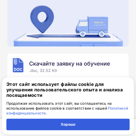
Скачайте заявку на обучение
.doc, 32.52 Кб
Скачайте шаблон, заполните и отправьте по
Этот сайт использует файлы cookie для
электронной почте
info@1-academy.ru
.
улучшения пользовательского опыта и анализа
посещаемости
Обязательно укажите контактный номер телефон.
Наш специалист свяжется с вами и утонит все
Продолжая использовать этот сайт, вы соглашаетесь на
использование файлов cookie в соответствии с нашей
Политикой
детали.
конфиденциальности
.
Хорошо
Главная
Регион
Поиск
Контакты
Компания