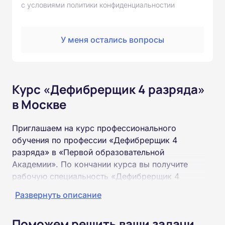
с условиями политики конфиденциальностии
У меня остались вопросы
Курс «Дефибрерщик 4 разряда»
в Москве
Приглашаем на курс профессионального
обучения по профессии «Дефибрерщик 4
разряда» в «Первой образовательной
Академии». По кончании курса вы получите
рабочую специальность «Дефибрерщик 4
разряда» соответствующего разряда.
Развернуть описание
Пройти обучение и получить удостоверение
Поможем решить ваши задачи
можно на базе неполного и полного среднего