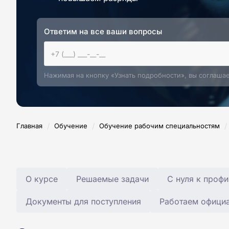
Ответим на все ваши вопросы
Нажимая на кнопку «Узнать подробности», вы соглаша
/
/
/
Главная
Обучение
Обучение рабочим специальностям
О курсе
Решаемые задачи
С нуля к профи
Документы для поступления
Работаем офици