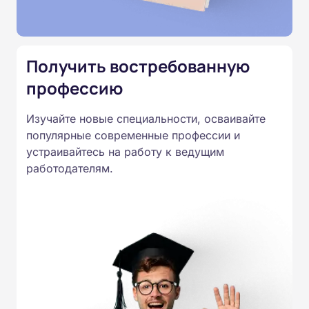
Министерства образования.
Подготовка ведется по всем
специальностям, утвержденным
Получить востребованную
Приказом Минпросвещения
России от 14.07.2023 N 534 в
профессию
соответствии с Федеральными
Изучайте новые специальности, осваивайте
государственными
популярные современные профессии и
образовательными стандартами
устраивайтесь на работу к ведущим
профессионального образования.
работодателям.
Удостоверения и дипломы о
прохождении обучения
принимаются работодателями по
всей России.