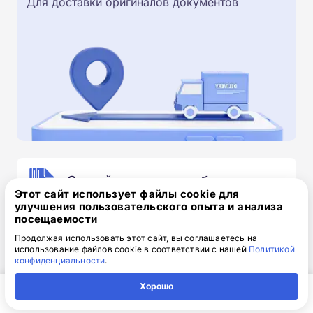
Для доставки оригиналов документов
Скачайте заявку на обучение
Этот сайт использует файлы cookie для
.doc, 32.52 Кб
улучшения пользовательского опыта и анализа
посещаемости
Скачайте шаблон, заполните и отправьте по
Продолжая использовать этот сайт, вы соглашаетесь на
электронной почте
info@1-academy.ru
.
использование файлов cookie в соответствии с нашей
Политикой
Обязательно укажите контактный номер телефон.
конфиденциальности
.
Наш специалист свяжется с вами и утонит все
детали.
Хорошо
Главная
Регион
Поиск
Контакты
Компания