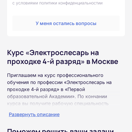
с условиями политики конфиденциальностии
У меня остались вопросы
Курс «Электрослесарь на
проходке 4-й разряд» в Москве
Приглашаем на курс профессионального
обучения по профессии «Электрослесарь на
проходке 4-й разряд» в «Первой
образовательной Академии». По кончании
курса вы получите рабочую специальность
«Электрослесарь на проходке 4-й разряд»
Развернуть описание
соответствующего разряда.
Поможем решить ваши задачи
Пройти обучение и получить удостоверение