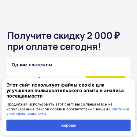
Получите скидку 2 000 ₽
при оплате сегодня!
Одним платежом
от 15 850 ₽
17 850 ₽
скидка: 2 000 ₽
Этот сайт использует файлы cookie для
улучшения пользовательского опыта и анализа
посещаемости
Частями без переплат
Продолжая использовать этот сайт, вы соглашаетесь на
использование файлов cookie в соответствии с нашей
Политикой
от 1 320₽
конфиденциальности
.
/месяц
Узнать подробнее
Хорошо
Главная
Регион
Поиск
Контакты
Компания
После прохождения курса вы получите: