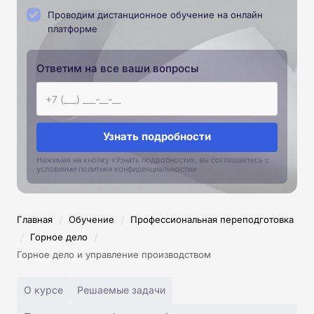
Проводим дистанционное обучение на онлайн
платформе
Ответим на все ваши вопросы
Узнать подробности
Нажимая на кнопку «Узнать подробности», вы соглашаетесь с
условиями политики конфиденциальностии
/
/
Главная
Обучение
Профессиональная переподготовка
/
/
Горное дело
Горное дело и управление производством
О курсе
Решаемые задачи