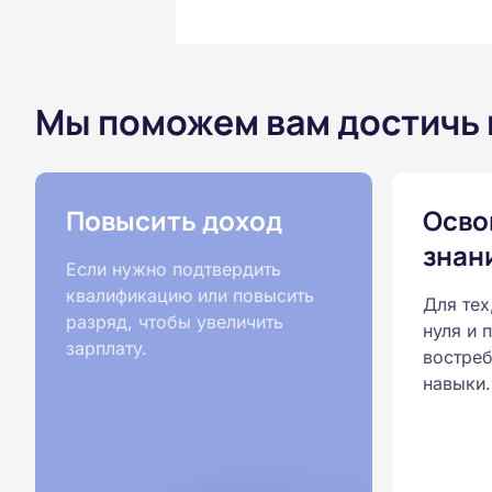
Мы поможем вам достичь
Повысить доход
Осво
знан
Если нужно подтвердить
квалификацию или повысить
Для тех
разряд, чтобы увеличить
нуля и 
зарплату.
востреб
навыки.