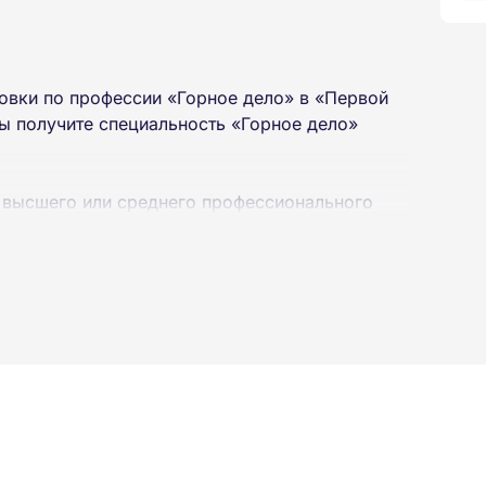
овки по профессии «Горное дело» в «Первой
ы получите специальность «Горное дело»
 высшего или среднего профессионального
 интернет-платформе Академии. Пройти курсы
ученной профессии высылаются в ваш адрес
ылается на электронную почту в день