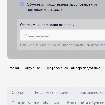
Обучаем, продлеваем удостоверения,
повышаем разряды
Ответим на все ваши вопросы
Нажимая на кнопку «Узнать подробности», вы соглаша
/
/
/
Главная
Обучение
Профессиональная переподготовка
О курсе
Решаемые задачи
Повышение ква
Платформа для обучения
Как пройти обучени