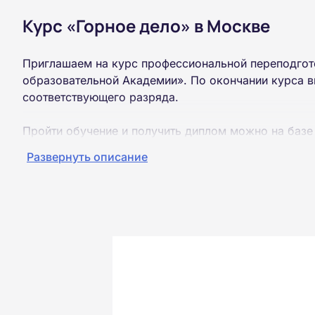
Курс «Горное дело» в Москве
Приглашаем на курс профессиональной переподгот
образовательной Академии». По окончании курса в
соответствующего разряда.
Пройти обучение и получить диплом можно на базе
образования (ВУЗ, колледж, техникум).
Развернуть описание
Обучение проводится дистанционно на собственной
можно из любой точки России.
Документы об окончании курса и «корочки» о пол
Почтой России. При необходимости скан-копия выс
окончания курса обучения.