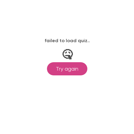
законодательству, подтверждены
одготовка ведется по всем
ом Минпросвещения России от
ральными государственными
ионального образования.
и обучения принимаются