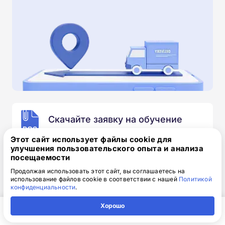
Скачайте заявку на обучение
.doc, 32.52 Кб
Этот сайт использует файлы cookie для
улучшения пользовательского опыта и анализа
Скачайте шаблон, заполните и отправьте по
посещаемости
электронной почте
info@1-academy.ru
.
Продолжая использовать этот сайт, вы соглашаетесь на
Обязательно укажите контактный номер телефон.
использование файлов cookie в соответствии с нашей
Политикой
Наш специалист свяжется с вами и утонит все
конфиденциальности
.
детали.
Хорошо
Главная
Регион
Поиск
Контакты
Компания