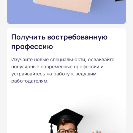
Министерства образования.
Подготовка ведется по всем
специальностям, утвержденным
Приказом Минпросвещения
Получить востребованную
России от 14.07.2023 N 534 в
профессию
соответствии с Федеральными
государственными
Изучайте новые специальности, осваивайте
образовательными стандартами
популярные современные профессии и
профессионального образования.
устраивайтесь на работу к ведущим
Удостоверения и дипломы о
работодателям.
прохождении обучения
принимаются работодателями по
всей России.