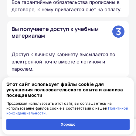
Все гарантийные обязательства прописаны в
договоре, к нему прилагается счёт на оплату.
3
Вы получаете доступ к учебным
материалам
Доступ к личному кабинету высылается по
электронной почте вместе с логином и
паролем.
Этот сайт использует файлы cookie для
4
Изучаете материалы курса
улучшения пользовательского опыта и анализа
посещаемости
Продолжая использовать этот сайт, вы соглашаетесь на
Проходите лекции, изучаете документы и
использование файлов cookie в соответствии с нашей
Политикой
конфиденциальности
.
презентации, сдаёте итоговый тест — в
удобное для вас время и темпе.
Хорошо
Главная
Регион
Поиск
Контакты
Компания