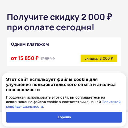
Получите скидку 2 000 ₽
при оплате сегодня!
Одним платежом
от 15 850 ₽
17 850 ₽
скидка: 2 000 ₽
Частями без переплат
Этот сайт использует файлы cookie для
улучшения пользовательского опыта и анализа
от 1 320₽
посещаемости
/месяц
Продолжая использовать этот сайт, вы соглашаетесь на
Узнать подробнее
использование файлов cookie в соответствии с нашей
Политикой
конфиденциальности
.
После прохождения курса вы получите:
Хорошо
Полный комплект официальных
Главная
Регион
Поиск
Контакты
Компания