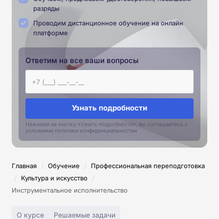
разряды
Проводим дистанционное обучение на онлайн
платформе
Ответим на все ваши вопросы
Узнать подробности
Нажимая на кнопку «Узнать подробности», вы соглашаетесь с
условиями политики конфиденциальностии
/
/
Главная
Обучение
Профессиональная переподготовка
/
/
Культура и искусство
Инструментальное исполнительство
О курсе
Решаемые задачи