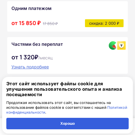
Одним платежом
от 15 850 ₽
17 850 ₽
скидка: 2 000 ₽
Частями без переплат
от 1 320₽
/месяц
Узнать подробнее
После прохождения курса вы получите:
Этот сайт использует файлы cookie для
улучшения пользовательского опыта и анализа
Полный комплект официальных
посещаемости
документов
Продолжая использовать этот сайт, вы соглашаетесь на
использование файлов cookie в соответствии с нашей
Политикой
конфиденциальности
.
Доступ к онлайн-платформе Академии
Хорошо
Учебно-методические материалы
Главная
Регион
Поиск
Контакты
Компания