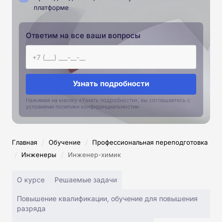
платформе
Ответим на все ваши вопросы
Узнать подробности
Нажимая на кнопку «Узнать подробности», вы соглашаетесь с
условиями политики конфиденциальностии
/
/
Главная
Обучение
Профессиональная переподготовка
/
/
Инженеры
Инженер-химик
О курсе
Решаемые задачи
Повышение квалификации, обучение для повышения
разряда