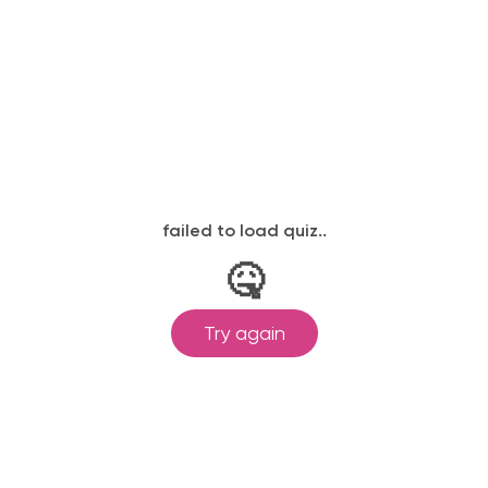
ылается на электронную почту в день
законодательству, подтверждены
одготовка ведется по всем
ом Минпросвещения России от
ральными государственными
ионального образования.
и обучения принимаются