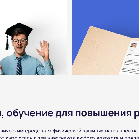
 обучение для повышения р
ническим средствам физической защиты» направлен на
т курс открыт для участников любого возраста и пре