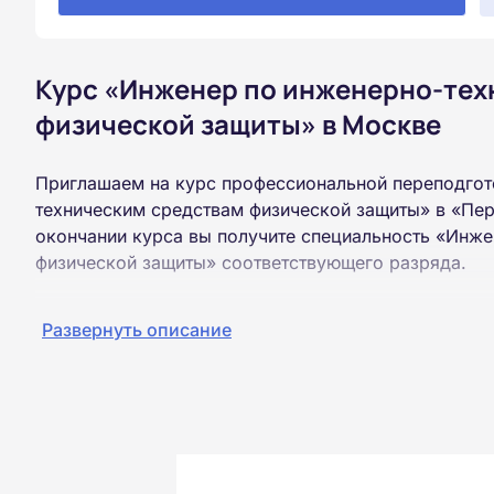
Курс «Инженер по инженерно-тех
физической защиты» в Москве
Приглашаем на курс профессиональной переподгот
техническим средствам физической защиты» в «Пе
окончании курса вы получите специальность «Инж
физической защиты» соответствующего разряда.
Пройти обучение и получить диплом можно на базе
Развернуть описание
образования (ВУЗ, колледж, техникум).
Обучение проводится дистанционно на собственной
можно из любой точки России.
Документы об окончании курса и «корочки» о пол