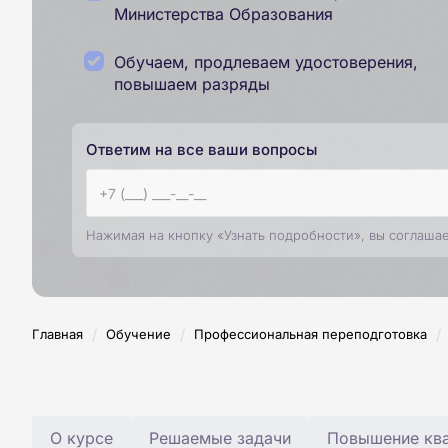
Министерства Образования
Обучаем, продлеваем удостоверения,
повышаем разряды
Ответим на все ваши вопросы
Нажимая на кнопку «Узнать подробности», вы соглаша
/
/
/
Главная
Обучение
Профессиональная переподготовка
О курсе
Решаемые задачи
Повышение ква