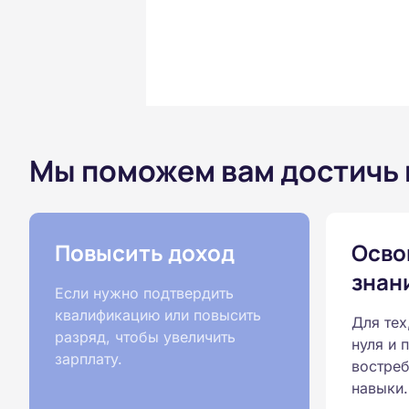
Мы поможем вам достичь
Повысить доход
Осво
знан
Если нужно подтвердить
квалификацию или повысить
Для тех
разряд, чтобы увеличить
нуля и 
зарплату.
востреб
навыки.