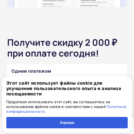
Получите скидку 2 000 ₽
при оплате сегодня!
Одним платежом
Этот сайт использует файлы cookie для
от 15 850 ₽
17 850 ₽
скидка: 2 000 ₽
улучшения пользовательского опыта и анализа
посещаемости
Продолжая использовать этот сайт, вы соглашаетесь на
Частями без переплат
использование файлов cookie в соответствии с нашей
Политикой
конфиденциальности
.
от 1 320₽
/месяц
Хорошо
Узнать подробнее
Главная
Регион
Поиск
Контакты
Компания