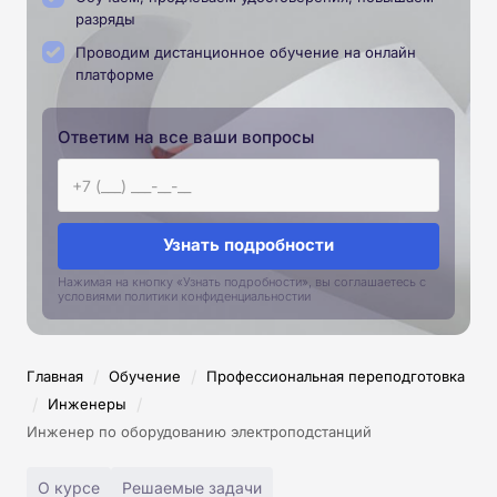
разряды
Проводим дистанционное обучение на онлайн
платформе
Ответим на все ваши вопросы
Узнать подробности
Нажимая на кнопку «Узнать подробности», вы соглашаетесь с
условиями политики конфиденциальностии
/
/
Главная
Обучение
Профессиональная переподготовка
/
/
Инженеры
Инженер по оборудованию электроподстанций
О курсе
Решаемые задачи