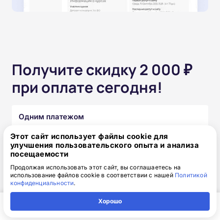
Получите скидку 2 000 ₽
при оплате сегодня!
Одним платежом
Этот сайт использует файлы cookie для
от 15 850 ₽
17 850 ₽
скидка: 2 000 ₽
улучшения пользовательского опыта и анализа
посещаемости
Продолжая использовать этот сайт, вы соглашаетесь на
Частями без переплат
использование файлов cookie в соответствии с нашей
Политикой
конфиденциальности
.
от 1 320₽
/месяц
Хорошо
Узнать подробнее
Главная
Регион
Поиск
Контакты
Компания