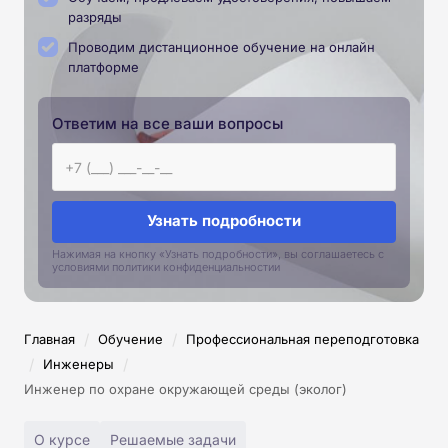
разряды
Проводим дистанционное обучение на онлайн
платформе
Ответим на все ваши вопросы
Узнать подробности
Нажимая на кнопку «Узнать подробности», вы соглашаетесь с
условиями политики конфиденциальностии
/
/
Главная
Обучение
Профессиональная переподготовка
/
/
Инженеры
Инженер по охране окружающей среды (эколог)
О курсе
Решаемые задачи