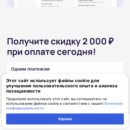
Получите скидку 2 000 ₽
при оплате сегодня!
Одним платежом
Этот сайт использует файлы cookie для
от 15 850 ₽
17 850 ₽
скидка: 2 000 ₽
улучшения пользовательского опыта и анализа
посещаемости
Продолжая использовать этот сайт, вы соглашаетесь на
Частями без переплат
использование файлов cookie в соответствии с нашей
Политикой
конфиденциальности
.
от 1 320₽
/месяц
Хорошо
Узнать подробнее
Главная
Регион
Поиск
Контакты
Компания