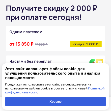
Получите скидку 2 000 ₽
при оплате сегодня!
Одним платежом
от 15 850 ₽
17 850 ₽
скидка: 2 000 ₽
Частями без переплат
Этот сайт использует файлы cookie для
от 1 320₽
/месяц
улучшения пользовательского опыта и анализа
посещаемости
Узнать подробнее
Продолжая использовать этот сайт, вы соглашаетесь на
использование файлов cookie в соответствии с нашей
Политикой
После прохождения курса вы получите:
конфиденциальности
.
Полный комплект официальных
Хорошо
документов
Главная
Регион
Поиск
Контакты
Компания