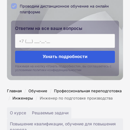
Проводим дистанционное обучение на онлайн
платформе
Ответим на все ваши вопросы
Узнать подробности
Нажимая на кнопку «Узнать подробности», вы соглашаетесь с
условиями политики конфиденциальностии
/
/
Главная
Обучение
Профессиональная переподготовка
/
/
Инженеры
Инженер по подготовке производства
О курсе
Решаемые задачи
Повышение квалификации, обучение для повышения
разряда