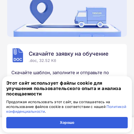
Скачайте заявку на обучение
.doc, 32.52 Кб
Скачайте шаблон, заполните и отправьте по
электронной почте
info@1-academy.ru
.
Этот сайт использует файлы cookie для
Обязательно укажите контактный номер телефон.
улучшения пользовательского опыта и анализа
Наш специалист свяжется с вами и утонит все
посещаемости
детали.
Продолжая использовать этот сайт, вы соглашаетесь на
использование файлов cookie в соответствии с нашей
Политикой
конфиденциальности
.
Хорошо
Выбирайте курс под свои цели
Главная
Регион
Поиск
Контакты
Компания