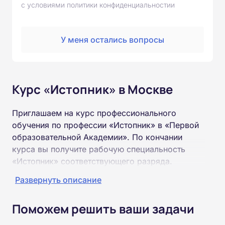
с условиями политики конфиденциальностии
У меня остались вопросы
Курс «Истопник» в Москве
Приглашаем на курс профессионального
обучения по профессии «Истопник» в «Первой
образовательной Академии». По кончании
курса вы получите рабочую специальность
«Истопник» соответствующего разряда.
Развернуть описание
Пройти обучение и получить удостоверение
можно на базе неполного и полного среднего
Поможем решить ваши задачи
образования (9 или 11 классов).