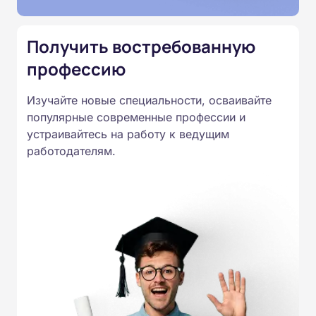
Приказом Минпросвещения
России от 14.07.2023 N 534 в
Получить востребованную
соответствии с Федеральными
профессию
государственными
образовательными стандартами
Изучайте новые специальности, осваивайте
профессионального образования.
популярные современные профессии и
Удостоверения и дипломы о
устраивайтесь на работу к ведущим
прохождении обучения
работодателям.
принимаются работодателями по
всей России.