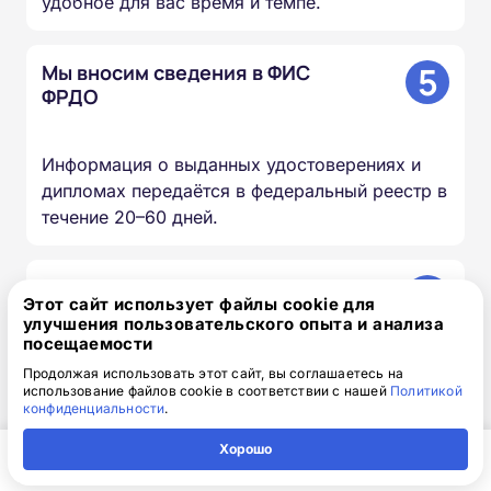
удобное для вас время и темпе.
5
Мы вносим сведения в ФИС
ФРДО
Информация о выданных удостоверениях и
дипломах передаётся в федеральный реестр в
течение 20–60 дней.
6
Вы получаете оригиналы
Этот сайт использует файлы cookie для
документов
улучшения пользовательского опыта и анализа
посещаемости
Продолжая использовать этот сайт, вы соглашаетесь на
Скан-копии направляем на почту в день
использование файлов cookie в соответствии с нашей
Политикой
окончания курса, оригиналы доставляем
конфиденциальности
.
Почтой России бесплатно.
Хорошо
Главная
Регион
Поиск
Контакты
Компания