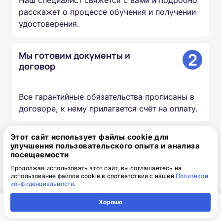
расскажет о процессе обучения и получении
удостоверения.
2
Мы готовим документы и
договор
Все гарантийные обязательства прописаны в
договоре, к нему прилагается счёт на оплату.
Этот сайт использует файлы cookie для
3
Вы получаете доступ к учебным
улучшения пользовательского опыта и анализа
материалам
посещаемости
Продолжая использовать этот сайт, вы соглашаетесь на
использование файлов cookie в соответствии с нашей
Политикой
Доступ к личному кабинету высылается по
конфиденциальности
.
электронной почте вместе с логином и
Хорошо
паролем.
Главная
Регион
Поиск
Контакты
Компания