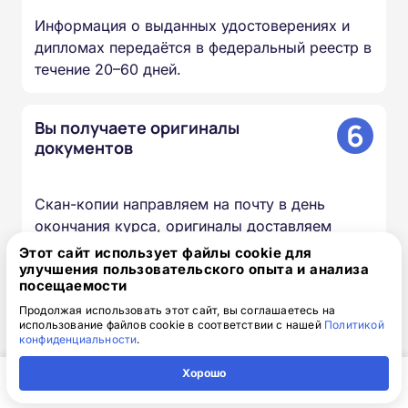
Информация о выданных удостоверениях и
дипломах передаётся в федеральный реестр в
течение 20–60 дней.
6
Вы получаете оригиналы
документов
Скан-копии направляем на почту в день
окончания курса, оригиналы доставляем
Почтой России бесплатно.
Этот сайт использует файлы cookie для
улучшения пользовательского опыта и анализа
посещаемости
Продолжая использовать этот сайт, вы соглашаетесь на
Доступная интерактивная
использование файлов cookie в соответствии с нашей
Политикой
конфиденциальности
.
платформа дистанционного
Хорошо
обучения
Главная
Регион
Поиск
Контакты
Компания