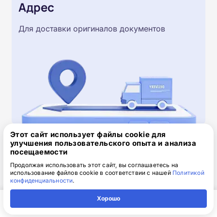
Адрес
Для доставки оригиналов документов
Этот сайт использует файлы cookie для
улучшения пользовательского опыта и анализа
Скачайте заявку на обучение
посещаемости
.doc, 32.52 Кб
Продолжая использовать этот сайт, вы соглашаетесь на
использование файлов cookie в соответствии с нашей
Политикой
конфиденциальности
.
Скачайте шаблон, заполните и отправьте по
электронной почте
info@1-academy.ru
.
Хорошо
Обязательно укажите контактный номер телефон.
Главная
Регион
Поиск
Контакты
Компания
Наш специалист свяжется с вами и утонит все