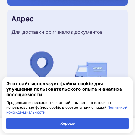
Адрес
Для доставки оригиналов документов
Этот сайт использует файлы cookie для
улучшения пользовательского опыта и анализа
посещаемости
Продолжая использовать этот сайт, вы соглашаетесь на
использование файлов cookie в соответствии с нашей
Политикой
Скачайте заявку на обучение
конфиденциальности
.
.doc, 32.52 Кб
Хорошо
Скачайте шаблон, заполните и отправьте по
Главная
Регион
Поиск
Контакты
Компания
электронной почте
info@1-academy.ru
.