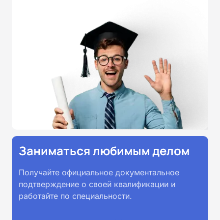
прохождении обучения
принимаются работодателями по
всей России.
Заниматься любимым делом
Получайте официальное документальное
подтверждение о своей квалификации и
работайте по специальности.