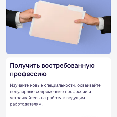
день окончания курса обучения.
Программы наших курсов
соответствуют законодательству,
подтверждены лицензией
Министерства образования.
Подготовка ведется по всем
специальностям, утвержденным
Получить востребованную
Приказом Минпросвещения
профессию
России от 14.07.2023 N 534 в
соответствии с Федеральными
Изучайте новые специальности, осваивайте
популярные современные профессии и
государственными
устраивайтесь на работу к ведущим
образовательными стандартами
работодателям.
профессионального образования.
Удостоверения и дипломы о