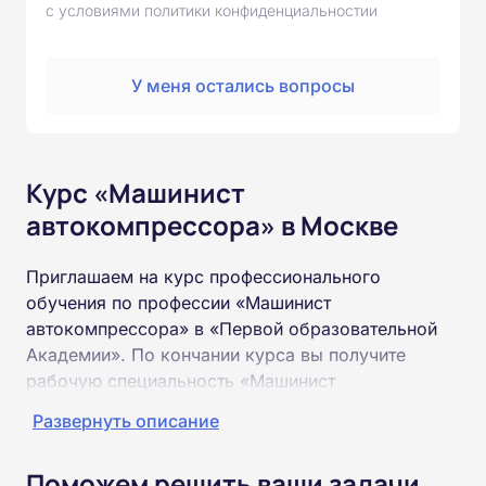
с условиями политики конфиденциальностии
У меня остались вопросы
Курс «Машинист
автокомпрессора» в Москве
Приглашаем на курс профессионального
обучения по профессии «Машинист
автокомпрессора» в «Первой образовательной
Академии». По кончании курса вы получите
рабочую специальность «Машинист
автокомпрессора» соответствующего разряда.
Развернуть описание
Пройти обучение и получить удостоверение
Поможем решить ваши задачи
можно на базе неполного и полного среднего