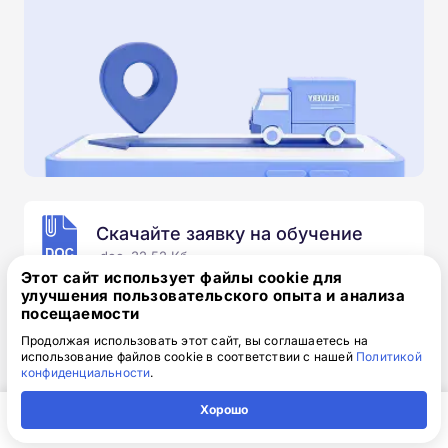
Скачайте заявку на обучение
.doc, 32.52 Кб
Этот сайт использует файлы cookie для
улучшения пользовательского опыта и анализа
Скачайте шаблон, заполните и отправьте по
посещаемости
электронной почте
info@1-academy.ru
.
Обязательно укажите контактный номер телефон.
Продолжая использовать этот сайт, вы соглашаетесь на
использование файлов cookie в соответствии с нашей
Политикой
Наш специалист свяжется с вами и утонит все
конфиденциальности
.
детали.
Хорошо
Главная
Регион
Поиск
Контакты
Компания