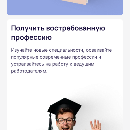
Подготовка ведется по всем
специальностям, утвержденным
Приказом Минпросвещения
Получить востребованную
России от 14.07.2023 N 534 в
профессию
соответствии с Федеральными
государственными
Изучайте новые специальности, осваивайте
образовательными стандартами
популярные современные профессии и
профессионального образования.
устраивайтесь на работу к ведущим
Удостоверения и дипломы о
работодателям.
прохождении обучения
принимаются работодателями по
всей России.