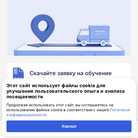
Скачайте заявку на обучение
.doc, 32.52 Кб
Этот сайт использует файлы cookie для
улучшения пользовательского опыта и анализа
Скачайте шаблон, заполните и отправьте по
посещаемости
электронной почте
info@1-academy.ru
.
Продолжая использовать этот сайт, вы соглашаетесь на
Обязательно укажите контактный номер телефон.
использование файлов cookie в соответствии с нашей
Политикой
Наш специалист свяжется с вами и утонит все
конфиденциальности
.
детали.
Хорошо
Главная
Регион
Поиск
Контакты
Компания