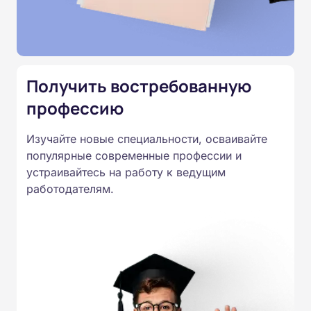
Министерства образования.
Подготовка ведется по всем
специальностям, утвержденным
Приказом Минпросвещения
Получить востребованную
России от 14.07.2023 N 534 в
профессию
соответствии с Федеральными
государственными
Изучайте новые специальности, осваивайте
образовательными стандартами
популярные современные профессии и
профессионального образования.
устраивайтесь на работу к ведущим
Удостоверения и дипломы о
работодателям.
прохождении обучения
принимаются работодателями по
всей России.