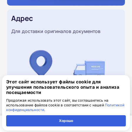
Адрес
Для доставки оригиналов документов
Этот сайт использует файлы cookie для
улучшения пользовательского опыта и анализа
посещаемости
Продолжая использовать этот сайт, вы соглашаетесь на
использование файлов cookie в соответствии с нашей
Политикой
Скачайте заявку на обучение
конфиденциальности
.
.doc, 32.52 Кб
Хорошо
Скачайте шаблон, заполните и отправьте по
Главная
Регион
Поиск
Контакты
Компания
электронной почте
info@1-academy.ru
.