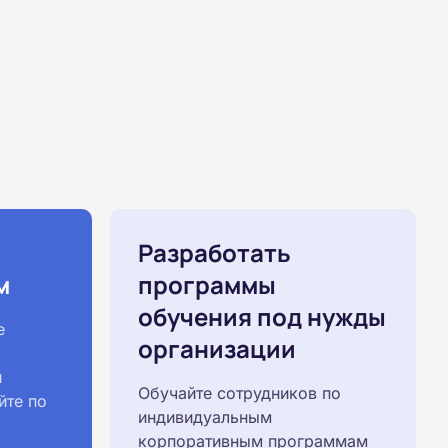
Разработать
м
программы
обучения под нужды
е
организации
й
Обучайте сотрудников по
йте по
индивидуальным
корпоративным программам