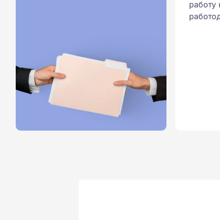
работу 
работод