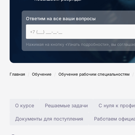
Ответим на все ваши вопросы
Нажимая на кнопку «Узнать подробности», вы соглаша
/
/
/
Главная
Обучение
Обучение рабочим специальностям
О курсе
Решаемые задачи
С нуля к профи
Документы для поступления
Работаем офици