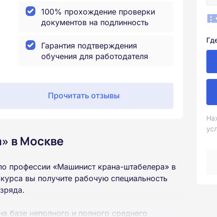
100% прохождение проверки
документов на подлинность
Гд
Гарантия подтверждения
обучения для работодателя
Прочитать отзывы
На
ус
» в Москве
по профессии «Машинист крана-штабелера» в
 курса вы получите рабочую специальность
зряда.
на базе неполного и полного среднего