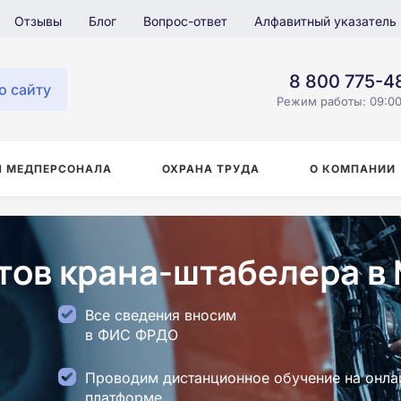
Отзывы
Блог
Вопрос-ответ
Алфавитный указатель
8 800 775-4
о сайту
Режим работы: 09:00
Я МЕДПЕРСОНАЛА
ОХРАНА ТРУДА
О КОМПАНИИ
ов крана-штабелера в
Все сведения вносим
в ФИС ФРДО
Проводим дистанционное обучение на онла
платформе