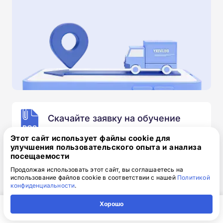
Скачайте заявку на обучение
.doc, 32.52 Кб
Этот сайт использует файлы cookie для
улучшения пользовательского опыта и анализа
Скачайте шаблон, заполните и отправьте по
посещаемости
электронной почте
info@1-academy.ru
.
Продолжая использовать этот сайт, вы соглашаетесь на
Обязательно укажите контактный номер телефон.
использование файлов cookie в соответствии с нашей
Политикой
Наш специалист свяжется с вами и утонит все
конфиденциальности
.
детали.
Хорошо
Главная
Регион
Поиск
Контакты
Компания