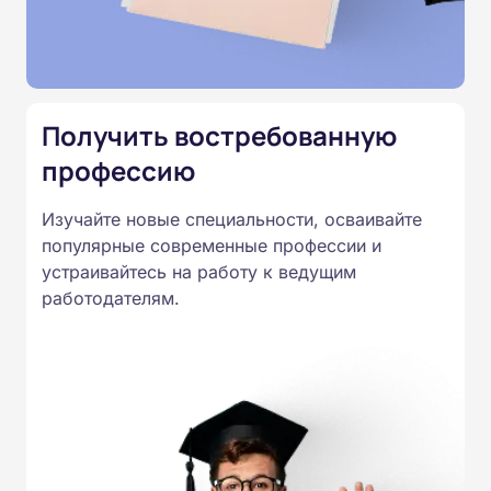
подтверждены лицензией
Министерства образования.
Подготовка ведется по всем
специальностям, утвержденным
Получить востребованную
Приказом Минпросвещения
России от 14.07.2023 N 534 в
профессию
соответствии с Федеральными
Изучайте новые специальности, осваивайте
государственными
популярные современные профессии и
образовательными стандартами
устраивайтесь на работу к ведущим
профессионального образования.
работодателям.
Удостоверения и дипломы о
прохождении обучения
принимаются работодателями по
всей России.