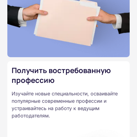
Программы наших курсов
соответствуют законодательству,
подтверждены лицензией
Министерства образования.
Подготовка ведется по всем
специальностям, утвержденным
Получить востребованную
Приказом Минпросвещения
профессию
России от 14.07.2023 N 534 в
соответствии с Федеральными
Изучайте новые специальности, осваивайте
популярные современные профессии и
государственными
устраивайтесь на работу к ведущим
образовательными стандартами
работодателям.
профессионального образования.
Удостоверения и дипломы о
прохождении обучения