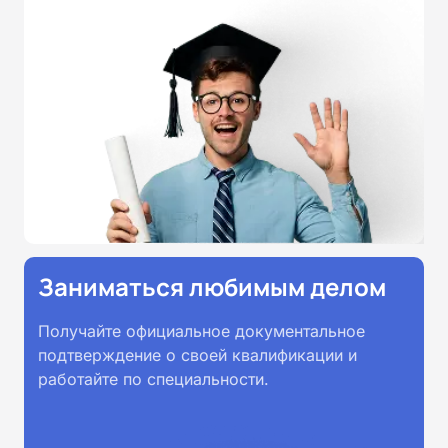
принимаются работодателями по
всей России.
Заниматься любимым делом
Получайте официальное документальное
подтверждение о своей квалификации и
работайте по специальности.