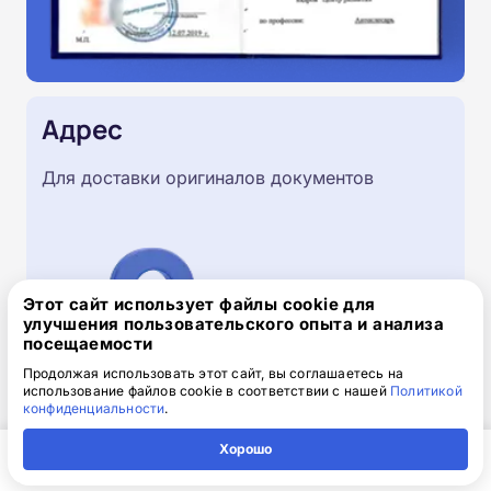
Адрес
Для доставки оригиналов документов
Этот сайт использует файлы cookie для
улучшения пользовательского опыта и анализа
посещаемости
Продолжая использовать этот сайт, вы соглашаетесь на
использование файлов cookie в соответствии с нашей
Политикой
конфиденциальности
.
Хорошо
Скачайте заявку на обучение
Главная
Регион
Поиск
Контакты
Компания
.doc, 32.52 Кб