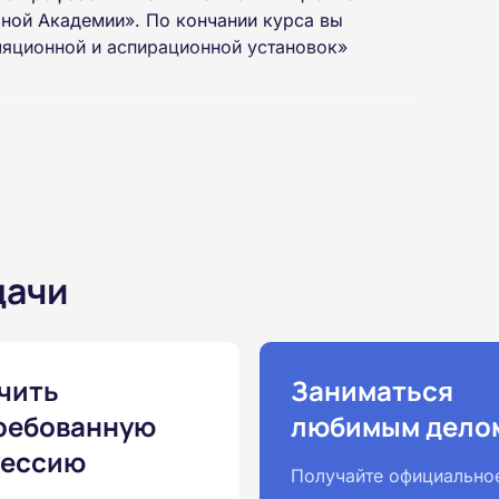
ной Академии». По кончании курса вы
ляционной и аспирационной установок»
на базе неполного и полного среднего
 интернет-платформе Академии. Пройти курсы
дачи
ученной профессии высылаются в ваш адрес
ылается на электронную почту в день
чить
Заниматься
ребованную
любимым дело
законодательству, подтверждены
ессию
одготовка ведется по всем
Получайте официально
ом Минпросвещения России от