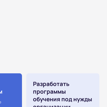
Разработать
м
программы
обучения под нужды
е
организации