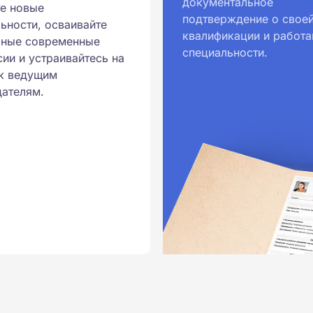
документальное
е новые
ральными государственными
подтверждение о свое
ьности, осваивайте
квалификации и работа
ионального образования.
рные современные
специальности.
и обучения принимаются
ии и устраивайтесь на
к ведущим
ателям.