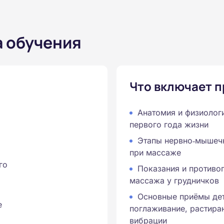
а обучения
Что включает 
Анатомия и физиолог
первого года жизни
Этапы нервно‑мышечн
при массаже
го
Показания и противо
массажа у грудничков
Основные приёмы де
е
поглаживание, растиран
вибрации