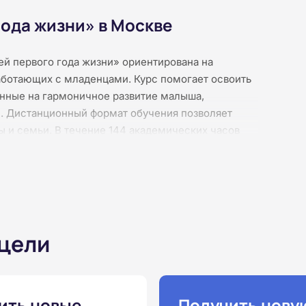
года жизни» в Москве
й первого года жизни» ориентирована на
аботающих с младенцами. Курс помогает освоить
нные на гармоничное развитие малыша,
. Дистанционный формат обучения позволяет
ты и семьи. В течение 144 академических часов
и детей грудного возраста, этапы моторного
 массажа, методы стимуляции нервной и
тонусе, кривошее и дисплазии тазобедренных
ий, схем, таблиц и контрольных заданий. По
установленного образца.
 цели
ить новые
Получить нову