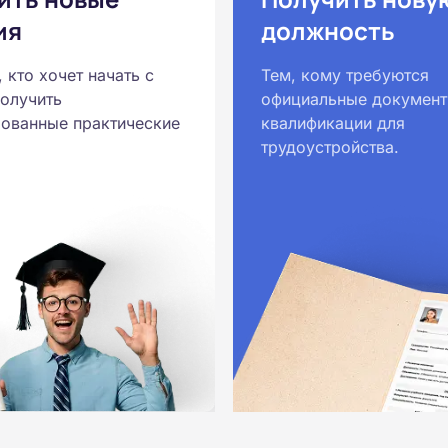
ия
должность
, кто хочет начать с
Тем, кому требуются
получить
официальные документ
ованные практические
квалификации для
трудоустройства.