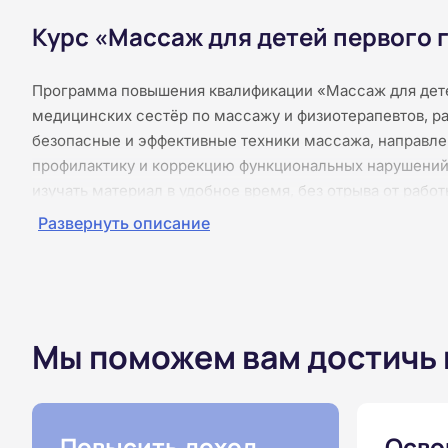
Курс «Массаж для детей первого 
Программа повышения квалификации «Массаж для дете
медицинских сестёр по массажу и физиотерапевтов, р
безопасные и эффективные техники массажа, направле
профилактику и коррекцию функциональных нарушений
изучать материал в удобное время, без отрыва от рабо
слушатели изучат анатомо‑физиологические особенност
Развернуть описание
развития, показания и противопоказания к проведению
мышечной систем, приёмы массажа при коликах, гипер
суставов. Материал представлен в виде текстовых лекц
завершении курса слушатели получают удостоверение 
Мы поможем вам достичь
Повысить доход
Осво