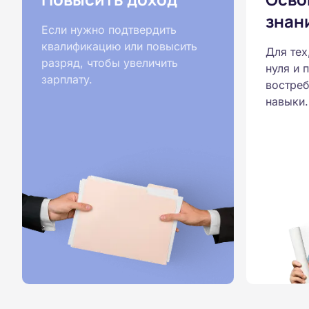
знан
Если нужно подтвердить
квалификацию или повысить
Для тех
разряд, чтобы увеличить
нуля и 
зарплату.
востреб
навыки.