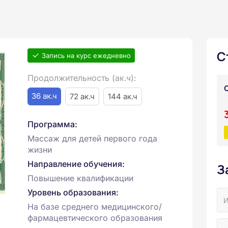
С
Запись на курс ежедневно
Продолжительность (ак.ч):
36 ак.ч
72 ак.ч
144 ак.ч
Программа:
Массаж для детей первого года
жизни
Направление обучения:
З
Повышение квалификации
Уровень образования:
На базе среднего медицинского/
фармацевтического образования