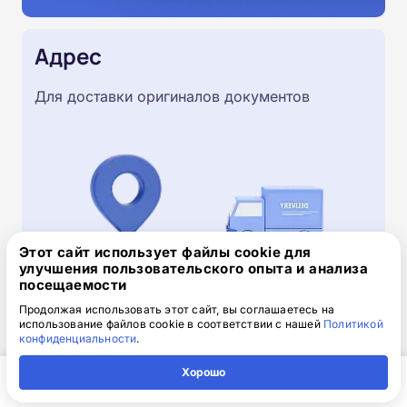
Адрес
Для доставки оригиналов документов
Этот сайт использует файлы cookie для
улучшения пользовательского опыта и анализа
посещаемости
Продолжая использовать этот сайт, вы соглашаетесь на
использование файлов cookie в соответствии с нашей
Политикой
Скачайте заявку на обучение
конфиденциальности
.
.doc, 32.52 Кб
Хорошо
Скачайте шаблон, заполните и отправьте по
Главная
Регион
Поиск
Контакты
Компания
электронной почте
info@1-academy.ru
.