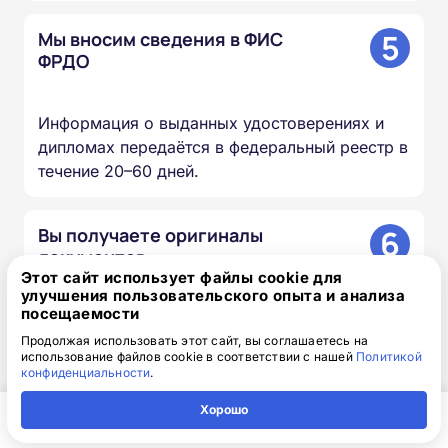
5
Мы вносим сведения в ФИС
ФРДО
Информация о выданных удостоверениях и
дипломах передаётся в федеральный реестр в
течение 20–60 дней.
6
Вы получаете оригиналы
документов
Этот сайт использует файлы cookie для
улучшения пользовательского опыта и анализа
посещаемости
Скан-копии направляем на почту в день
окончания курса, оригиналы доставляем
Продолжая использовать этот сайт, вы соглашаетесь на
использование файлов cookie в соответствии с нашей
Политикой
Почтой России бесплатно.
конфиденциальности
.
Хорошо
Главная
Регион
Поиск
Контакты
Компания