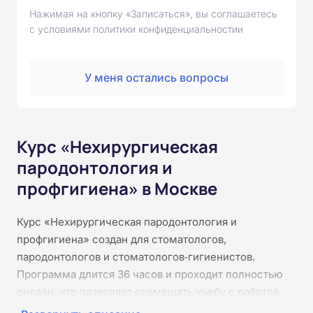
Нажимая на кнопку «Записаться», вы соглашаетесь
с условиями политики конфиденциальностии
У меня остались вопросы
Курс «Нехирургическая
пародонтология и
профгигиена» в Москве
Курс «Нехирургическая пародонтология и
профгигиена» создан для стоматологов,
пародонтологов и стоматологов‑гигиенистов.
Программа длится 36 часов и проходит полностью
онлайн, что позволяет совмещать учебу с работой.
Слушатели изучат ключевые аспекты темы, освоят